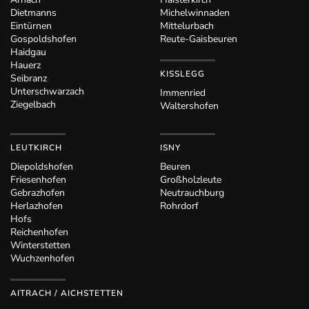
Dietmanns
Michelwinnaden
Eintürnen
Mittelurbach
Gospoldshofen
Reute-Gaisbeuren
Haidgau
Hauerz
KISSLEGG
Seibranz
Unterschwarzach
Immenried
Ziegelbach
Waltershofen
LEUTKIRCH
ISNY
Diepoldshofen
Beuren
Friesenhofen
Großholzleute
Gebrazhofen
Neutrauchburg
Herlazhofen
Rohrdorf
Hofs
Reichenhofen
Winterstetten
Wuchzenhofen
AITRACH / AICHSTETTEN