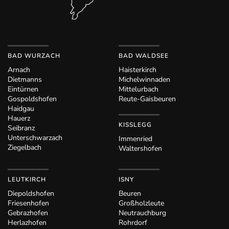
BAD WURZACH
BAD WALDSEE
Arnach
Haisterkirch
Dietmanns
Michelwinnaden
Eintürnen
Mittelurbach
Gospoldshofen
Reute-Gaisbeuren
Haidgau
Hauerz
KISSLEGG
Seibranz
Unterschwarzach
Immenried
Ziegelbach
Waltershofen
LEUTKIRCH
ISNY
Diepoldshofen
Beuren
Friesenhofen
Großholzleute
Gebrazhofen
Neutrauchburg
Herlazhofen
Rohrdorf