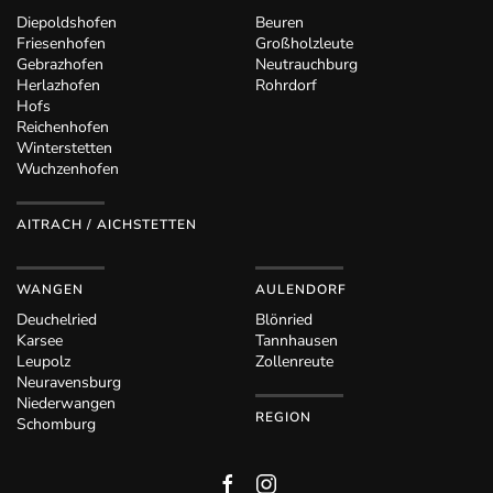
Diepoldshofen
Beuren
Friesenhofen
Großholzleute
Gebrazhofen
Neutrauchburg
Herlazhofen
Rohrdorf
Hofs
Reichenhofen
Winterstetten
Wuchzenhofen
AITRACH / AICHSTETTEN
WANGEN
AULENDORF
Deuchelried
Blönried
Karsee
Tannhausen
Leupolz
Zollenreute
Neuravensburg
Niederwangen
REGION
Schomburg