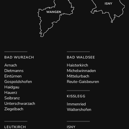
BAD WURZACH
BAD WALDSEE
Arnach
Haisterkirch
Dietmanns
Michelwinnaden
Eintürnen
Mittelurbach
Gospoldshofen
Reute-Gaisbeuren
Haidgau
Hauerz
KISSLEGG
Seibranz
Unterschwarzach
Immenried
Ziegelbach
Waltershofen
LEUTKIRCH
ISNY