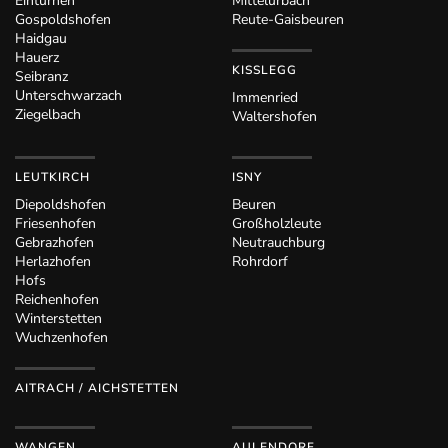
Eintürnen
Mittelurbach
Gospoldshofen
Reute-Gaisbeuren
Haidgau
Hauerz
KISSLEGG
Seibranz
Unterschwarzach
Immenried
Ziegelbach
Waltershofen
LEUTKIRCH
ISNY
Diepoldshofen
Beuren
Friesenhofen
Großholzleute
Gebrazhofen
Neutrauchburg
Herlazhofen
Rohrdorf
Hofs
Reichenhofen
Winterstetten
Wuchzenhofen
AITRACH / AICHSTETTEN
WANGEN
AULENDORF