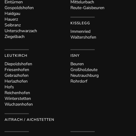
Eintürnen
Mittelurbach
Gospoldshofen
Reute-Gaisbeuren
Haidgau
Hauerz
KISSLEGG
Seibranz
Unterschwarzach
Immenried
Ziegelbach
Waltershofen
LEUTKIRCH
ISNY
Diepoldshofen
Beuren
Friesenhofen
Großholzleute
Gebrazhofen
Neutrauchburg
Herlazhofen
Rohrdorf
Hofs
Reichenhofen
Winterstetten
Wuchzenhofen
AITRACH / AICHSTETTEN