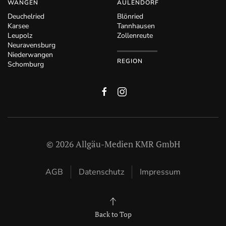
WANGEN
AULENDORF
Deuchelried
Blönried
Karsee
Tannhausen
Leupolz
Zollenreute
Neuravensburg
Niederwangen
REGION
Schomburg
©
2026
Allgäu-Medien KMR GmbH
AGB
Datenschutz
Impressum
Back to Top