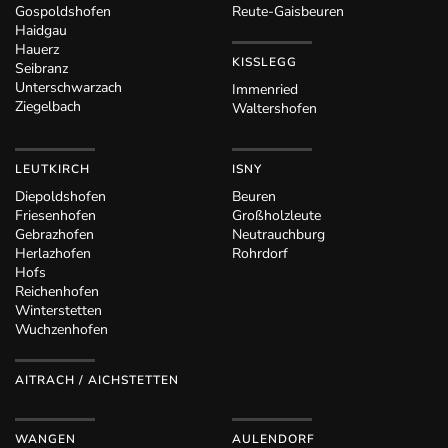
Gospoldshofen
Reute-Gaisbeuren
Haidgau
Hauerz
KISSLEGG
Seibranz
Unterschwarzach
Immenried
Ziegelbach
Waltershofen
LEUTKIRCH
ISNY
Diepoldshofen
Beuren
Friesenhofen
Großholzleute
Gebrazhofen
Neutrauchburg
Herlazhofen
Rohrdorf
Hofs
Reichenhofen
Winterstetten
Wuchzenhofen
AITRACH / AICHSTETTEN
WANGEN
AULENDORF