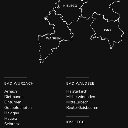
BAD WURZACH
BAD WALDSEE
Arnach
Haisterkirch
Dietmanns
Michelwinnaden
Eintürnen
Mittelurbach
Gospoldshofen
Reute-Gaisbeuren
Haidgau
Hauerz
KISSLEGG
Seibranz