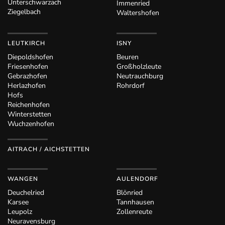
Unterschwarzach
Immenried
Ziegelbach
Waltershofen
LEUTKIRCH
ISNY
Diepoldshofen
Beuren
Friesenhofen
Großholzleute
Gebrazhofen
Neutrauchburg
Herlazhofen
Rohrdorf
Hofs
Reichenhofen
Winterstetten
Wuchzenhofen
AITRACH / AICHSTETTEN
WANGEN
AULENDORF
Deuchelried
Blönried
Karsee
Tannhausen
Leupolz
Zollenreute
Neuravensburg