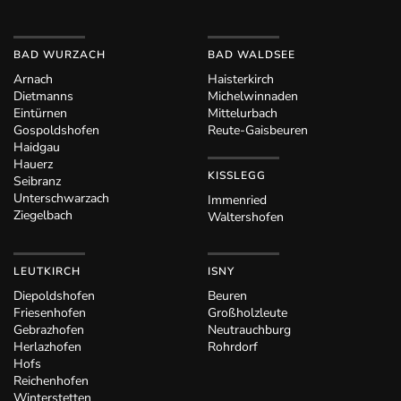
BAD WURZACH
BAD WALDSEE
Arnach
Haisterkirch
Dietmanns
Michelwinnaden
Eintürnen
Mittelurbach
Gospoldshofen
Reute-Gaisbeuren
Haidgau
Hauerz
KISSLEGG
Seibranz
Unterschwarzach
Immenried
Ziegelbach
Waltershofen
LEUTKIRCH
ISNY
Diepoldshofen
Beuren
Friesenhofen
Großholzleute
Gebrazhofen
Neutrauchburg
Herlazhofen
Rohrdorf
Hofs
Reichenhofen
Winterstetten